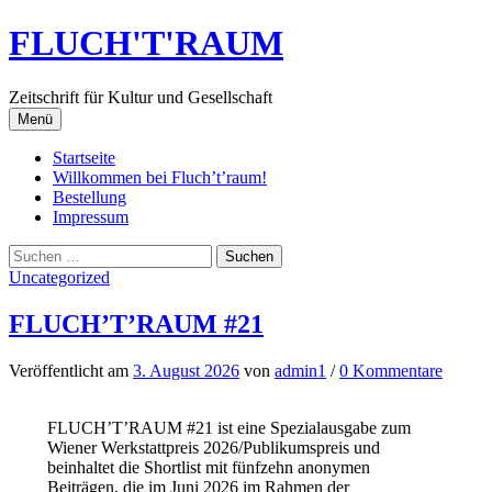
Springe
FLUCH'T'RAUM
zum
Inhalt
Zeitschrift für Kultur und Gesellschaft
Menü
Startseite
Willkommen bei Fluch’t’raum!
Bestellung
Impressum
Suchen
nach:
Uncategorized
FLUCH’T’RAUM #21
Veröffentlicht
am
3. August 2026
von
admin1
/
0 Kommentare
FLUCH’T’RAUM #21 ist eine Spezialausgabe zum
Wiener Werkstattpreis 2026/Publikumspreis und
beinhaltet die Shortlist mit fünfzehn anonymen
Beiträgen, die im Juni 2026 im Rahmen der