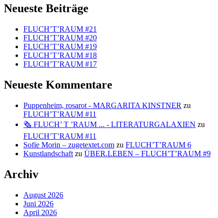
Beiträge
Neueste Beiträge
FLUCH’T’RAUM #21
FLUCH’T’RAUM #20
FLUCH’T’RAUM #19
FLUCH’T’RAUM #18
FLUCH’T’RAUM #17
Neueste Kommentare
Puppenheim, rosarot - MARGARITA KINSTNER
zu
FLUCH’T’RAUM #11
🗞️ FLUCH’ T ’RAUM ... - LITERATURGALAXIEN
zu
FLUCH’T’RAUM #11
Sofie Morin – zugetextet.com
zu
FLUCH’T’RAUM 6
Kunstlandschaft
zu
ÜBER.LEBEN – FLUCH’T’RAUM #9
Archiv
August 2026
Juni 2026
April 2026