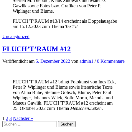
Steffen M. Diebold, Klaus Sinowatz und Mateusz
Gawlik sowie Fotos bzw. Grafiken von Peter P.
Wiplinger und Blume.
FLUCH’T’RAUM #13/14 erscheint als Doppelausgabe
am 15.12.2023 zum Thema
Tex’t’il
Uncategorized
FLUCH’T’RAUM #12
Veröffentlicht
am
5. Dezember 2022
von
admin1
/
0 Kommentare
FLUCH’T’RAUM #12 bringt Fotokunst von Ines Eck,
Peter P. Wiplinger und Blume sowie literarische Texte
von Alina Bube, Stefanie Golisch, Blume, Peter Paul
Wiplinger, Johannes Witek, Sofie Morin, Melodia und
Mateus Gawlik. FLUCH’T’RAUM #12 erscheint am
25. Oktober 2022 zum Thema
Menschen.Leben
.
Seitennummerierung
1
2
3
Nächster »
Suchen
der
nach: